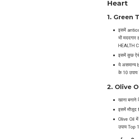
Heart
1. Green 
इसमें antio
भी मददगार ह
HEALTH C
इसमें कुछ ऐस
ये असमान्य 
के 10 उपाय
2. Olive O
खाना बनाने क
इसमें मौजूद
Olive Oil मे
उपाय Top 