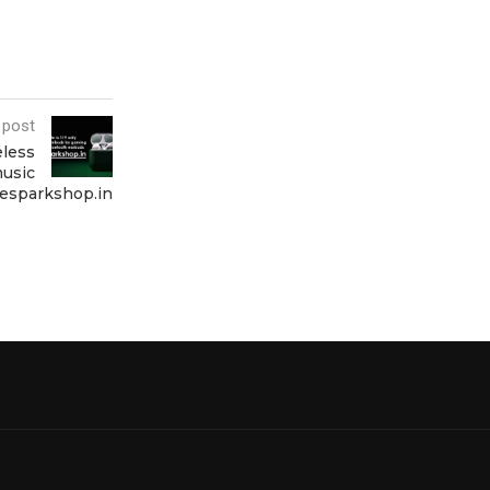
 post
eless
music
hesparkshop.in