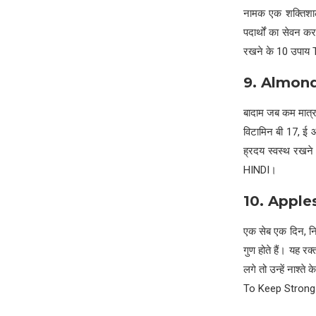
नामक एक शक्तिशाली 
पदार्थों का सेवन क
रखने के 10 उपाय
9. Almon
बादाम जब कम मात्रा
विटामिन बी 17, ई औ
ह्रदय स्वस्थ रख
HINDI।
10. Apple
एक सेब एक दिन, निश
गुण होते हैं। यह र
लगे तो उन्हें नाश्त
To Keep Strong