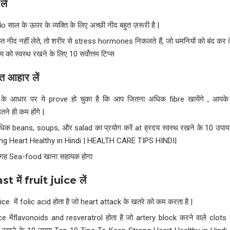
लें
 साल के ऊपर के व्यक्ति के लिए अच्छी नीद बहुत ज़रूरी है |
प्त नीद नहीं लेते, तो शरीर से stress hormones निकलते हैं, जो धमनियों को बंद कर द
दय को स्वस्थ रखने के लिए 10 सर्वोत्तम टिप्स
त आहार लें
े आधार पर ये prove हो चुका है कि आप जितना अधिक fibre खायेंगे , आपके
े ही कम होंगे |
िक beans, soups, और salad का प्रयोग करें at ह्रदय स्वस्थ रखने के 10 उप
ng Heart Healthy in Hindi | HEALTH CARE TIPS HINDI|
गह Sea-food खाना सहायक होगा
ast
में
fruit juice
लें
e में folic acid होता है जो heart attack के खतरे को कम करता है |
e मेंflavonoids and resveratrol होता है जो artery block करने वाले clots