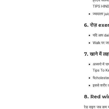
ह्रदय स्वस
TIPS HINDI
ज्यादातर jui
6.
रोज़
exe
यदि आप dail
Walk पर जा
7.
खाने में लह
अध्यनो में 
Tips To K
येcholester
इससे शरीर की
8. Red w
रेड वाइन जब कम मात