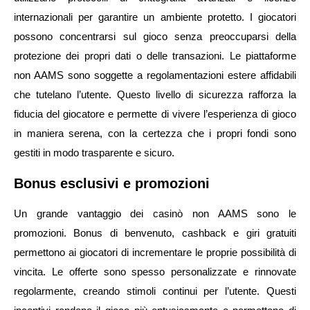
internazionali per garantire un ambiente protetto. I giocatori
possono concentrarsi sul gioco senza preoccuparsi della
protezione dei propri dati o delle transazioni. Le piattaforme
non AAMS sono soggette a regolamentazioni estere affidabili
che tutelano l’utente. Questo livello di sicurezza rafforza la
fiducia del giocatore e permette di vivere l’esperienza di gioco
in maniera serena, con la certezza che i propri fondi sono
gestiti in modo trasparente e sicuro.
Bonus esclusivi e promozioni
Un grande vantaggio dei casinò non AAMS sono le
promozioni. Bonus di benvenuto, cashback e giri gratuiti
permettono ai giocatori di incrementare le proprie possibilità di
vincita. Le offerte sono spesso personalizzate e rinnovate
regolarmente, creando stimoli continui per l’utente. Questi