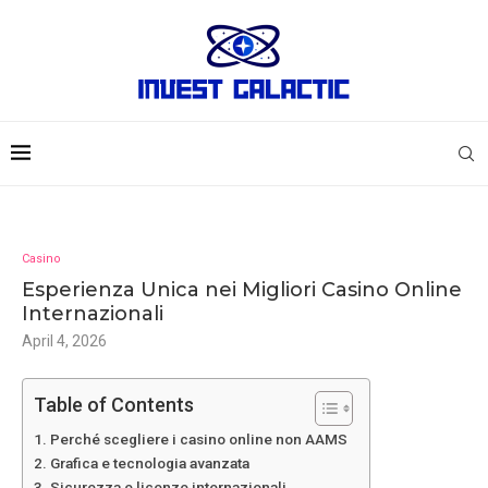
Casino
Esperienza Unica nei Migliori Casino Online
Internazionali
April 4, 2026
Table of Contents
Perché scegliere i casino online non AAMS
Grafica e tecnologia avanzata
Sicurezza e licenze internazionali