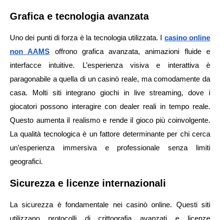
Grafica e tecnologia avanzata
Uno dei punti di forza è la tecnologia utilizzata. I
casino online
non AAMS
offrono grafica avanzata, animazioni fluide e
interfacce intuitive. L’esperienza visiva e interattiva è
paragonabile a quella di un casinò reale, ma comodamente da
casa. Molti siti integrano giochi in live streaming, dove i
giocatori possono interagire con dealer reali in tempo reale.
Questo aumenta il realismo e rende il gioco più coinvolgente.
La qualità tecnologica è un fattore determinante per chi cerca
un’esperienza immersiva e professionale senza limiti
geografici.
Sicurezza e licenze internazionali
La sicurezza è fondamentale nei casinò online. Questi siti
utilizzano protocolli di crittografia avanzati e licenze