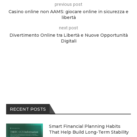
previous post
Casino online non AAMS: giocare online in sicurezza e
libertà
next post
Divertimento Online tra Libertà e Nuove Opportunità
Digitali
RECENT POSTS
Smart Financial Planning Habits
That Help Build Long-Term Stability